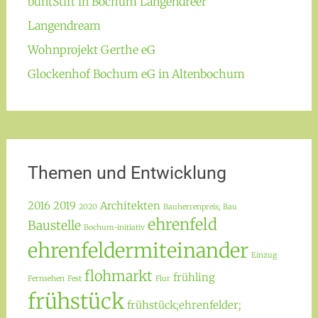
buntStift in Bochum Langendreer
Langendream
Wohnprojekt Gerthe eG
Glockenhof Bochum eG in Altenbochum
Themen und Entwicklung
2016
2019
Architekten
2020
Bauherrenpreis; Bau
ehrenfeld
Baustelle
Bochum-initiativ
ehrenfeldermiteinander
Einzug
flohmarkt
frühling
Fernsehen
Fest
Flur
frühstück
frühstück;ehrenfelder;