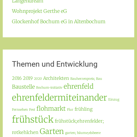
Langendream
Wohnprojekt Gerthe eG
Glockenhof Bochum eG in Altenbochum
Themen und Entwicklung
2016
2019
Architekten
2020
Bauherrenpreis; Bau
ehrenfeld
Baustelle
Bochum-initiativ
ehrenfeldermiteinander
Einzug
flohmarkt
frühling
Fernsehen
Fest
Flur
frühstück
frühstück;ehrenfelder;
Garten
rotkehlchen
garten; bäume;elsbeere