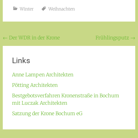
Winter
Weihnachten
Beitragsnavigation
←
Der WDR in der Krone
Frühlingsputz
→
Links
Anne Lampen Architekten
Pötting Architekten
Bestgebotsverfahren Kronenstraße in Bochum
mit Luczak Architekten
Satzung der Krone Bochum eG