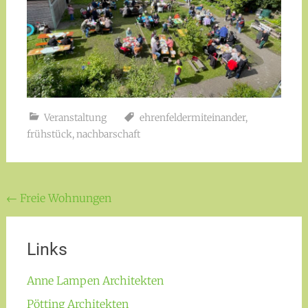
Veranstaltung
ehrenfeldermiteinander
,
frühstück
,
nachbarschaft
Beitragsnavigation
←
Freie Wohnungen
Links
Anne Lampen Architekten
Pötting Architekten