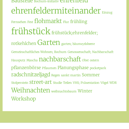
ehrenfeld
Baustelle
Bochum-initiativ
ehrenfeldermiteinander
Einzug
flohmarkt
frühling
Fernsehen
Fest
Flur
frühstück
frühstück;ehrenfelder;
Garten
rotkehlchen
garten; bäume;elsbeere
Gemeinschaftliches Wohnen; Bochum
Genossenschaft; Nachbarschaft
nachbarschaft
Hausputz
Mascha
Obst
ostern
pflanzenbörse
Planungsphase
Pflaumen
pocketpark
radschnitzeljagd
Sommer
Regen
sankt martin
street-art
Stolperstein
Studie
Teilen
VHS; Präsentation
Vögel
WDR
Weihnachten
Winter
weihnachtsbaum
Workshop