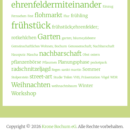
ehrenfeldermiteinander
Einzug
flohmarkt
frühling
Fernsehen
Fest
Flur
frühstück
frühstück;ehrenfelder;
Garten
rotkehlchen
garten; bäume;elsbeere
Gemeinschaftliches Wohnen; Bochum
Genossenschaft; Nachbarschaft
nachbarschaft
Hausputz
Mascha
Obst
ostern
pflanzenbörse
Planungsphase
Pflaumen
pocketpark
radschnitzeljagd
Sommer
Regen
sankt martin
street-art
Stolperstein
Studie
Teilen
VHS; Präsentation
Vögel
WDR
Weihnachten
Winter
weihnachtsbaum
Workshop
Copyright © 2026
Krone Bochum eG
. Alle Rechte vorbehalten.