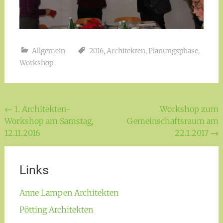
Allgemein
2016
,
Architekten
,
Planungsphase
,
Workshop
Beitragsnavigation
←
1. Architekten-
Workshop zum
Workshop am Samstag,
Gemeinschaftsraum am
12.11.2016
22.1.2017
→
Links
Anne Lampen Architekten
Pötting Architekten